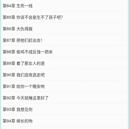
第84章 生死一线
第85章 你该不会是生不了孩子吧？
第86章 大仇得报
第87章 把他们赶出去！
第88章 偷鸡不成反蚀一把米
第89章 着了那女人的道
第90章 我们连夜逃走吧
第91章 给你一个晚安吻
第92章 今天就睡这里好了
第93章 我想见你
第94章 绵长的吻