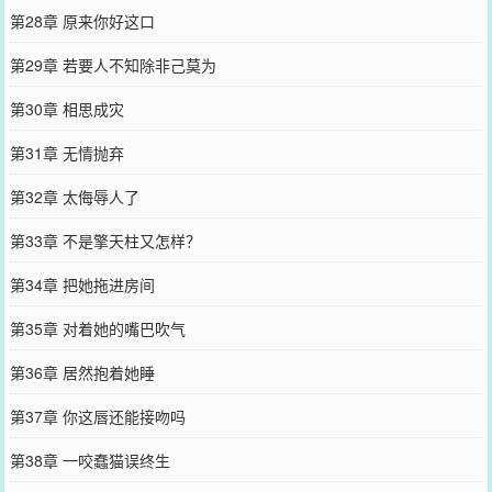
第28章 原来你好这口
第29章 若要人不知除非己莫为
第30章 相思成灾
第31章 无情抛弃
第32章 太侮辱人了
第33章 不是擎天柱又怎样？
第34章 把她拖进房间
第35章 对着她的嘴巴吹气
第36章 居然抱着她睡
第37章 你这唇还能接吻吗
第38章 一咬蠢猫误终生