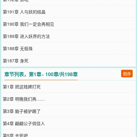
第191章 人与妖的结晶
第190章 我们一定会再相见
第189章 进入妖界的方法
第188章 无极珠
第187章 身死
章节列表，第1章~ 100章/共198章
倒序
第1章 把这贱婢打死
第2章 明晚我们再……
第3章 脑子被驴踢了
第4章 翩翩公子俏佳人
第5章 去死吧