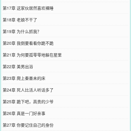
第17章 这家伙居然喜欢裸睡
第18章 老娘不干了
第19章 为什么抓我？
第20章 我倒要看看你跪不跪
第21章 为何要孤零零地躲在屋里
第22章 美男出浴
第23章 爬上秦墨未的床
第24章 死人比活人听话多了
第25章 跪下吧，高贵的少爷
第26章 真是一门好亲事
第27章 你要记住自己的身份