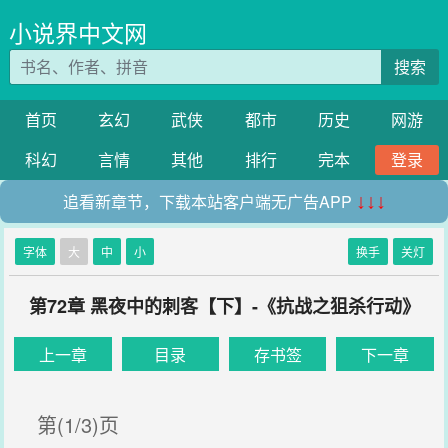
小说界中文网
搜索
首页
玄幻
武侠
都市
历史
网游
科幻
言情
其他
排行
完本
登录
追看新章节，下载本站客户端无广告APP
↓↓↓
字体
大
中
小
换手
关灯
第72章 黑夜中的刺客【下】-《抗战之狙杀行动》
上一章
目录
存书签
下一章
第(1/3)页