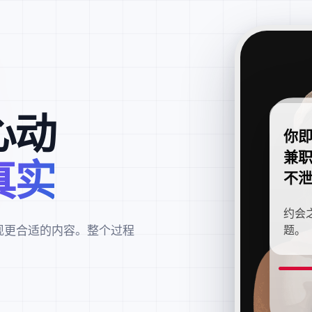
心动
你
兼
真实
不
约会
现更合适的内容。整个过程
题。