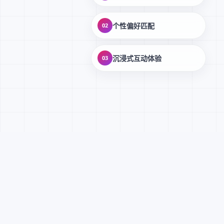
个性偏好匹配
02
沉浸式互动体验
03