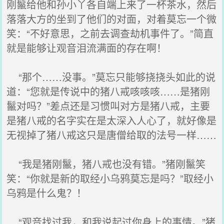
刚鬣给他和孙小丫各自端上来了一杯茶水，然后
落落大方的坐到了他们的对面，对着莫忘一个微
笑：“不好意思，之前去调查劫机事件了。”简直
就是能够让观音泪流满面的存在啊！
“那个……没事。”莫忘只能够挠挠头如此的说
道：“您就是传说中的猪八戒咳咳咳……是猪刚
鬣对吗？”差点还是习惯叫对方是猪八戒，主要
是猪八戒的名字实在是太深入人心了，就好像是
无视掉了猪八戒这只是唐僧给取的法号一样……
“我是猪刚鬣，猪八戒也没有错。”猪刚鬣笑
笑：“你就是新的取经小乌鸦莫忘是吗？”取经小
乌鸦是什么鬼？！
“观音找过我，和我说起过你身上的事情。”猪