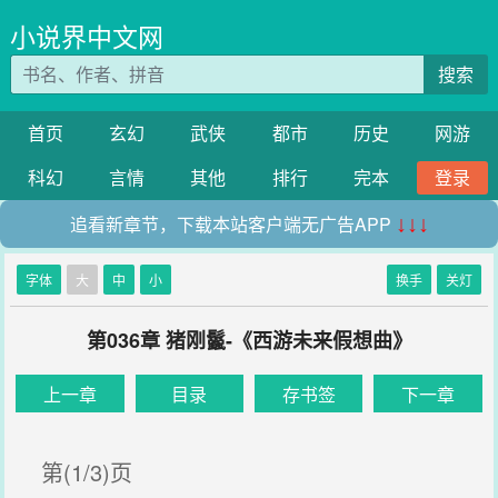
小说界中文网
搜索
首页
玄幻
武侠
都市
历史
网游
科幻
言情
其他
排行
完本
登录
追看新章节，下载本站客户端无广告APP
↓↓↓
字体
大
中
小
换手
关灯
第036章 猪刚鬣-《西游未来假想曲》
上一章
目录
存书签
下一章
第(1/3)页