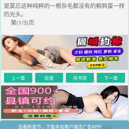
是莫忘这种纯粹的一根杂毛都没有的鹌鹑蛋一样
的光头。
第(1/3)页
上一章
目录
存书签
下一章
追看新章节，下载本站客户端无广告APP
↓↓↓