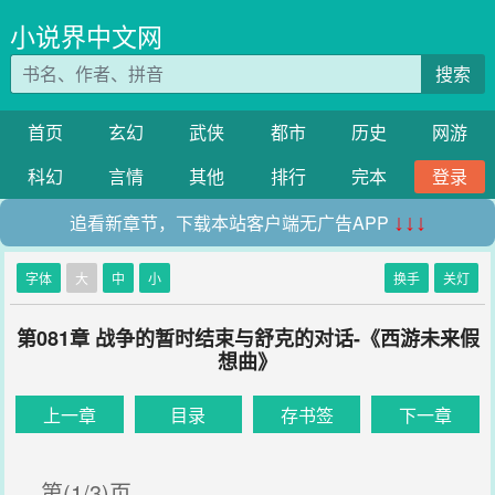
小说界中文网
搜索
首页
玄幻
武侠
都市
历史
网游
科幻
言情
其他
排行
完本
登录
追看新章节，下载本站客户端无广告APP
↓↓↓
字体
大
中
小
换手
关灯
第081章 战争的暂时结束与舒克的对话-《西游未来假
想曲》
上一章
目录
存书签
下一章
第(1/3)页