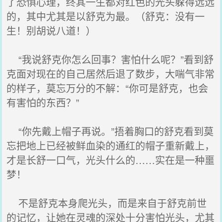
了恐惧心理，终其一生都对红色的光头躲得远远
的，其中尤其是以舒克为最。（舒克：没有一
生！别胡说八道！）
“我说舒克你怎么回事？害怕什么呢？”看到舒
克面对现在的自己居然后退了数步，大喘气非常
的样子，莫忘万分的不解：“你可是舒克，也会
有害怕的东西？”
“你先戴上帽子再说。”捂着胸口的舒克看到莫
忘把地上已经被鲜血染的通红的帽子重新戴上，
才是长舒一口气，光头什么的……实在是一种噩
梦！
不是舒克本身爬光头，而是来自于舒克前世
的记忆，让她在灵魂的深处十分害怕光头，尤其