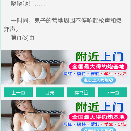
哒哒哒！……
一时间，鬼子的营地周围不停响起枪声和爆
炸声。
第(1/3)页
上一章
目录
存书签
下一章