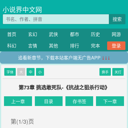
小说界中文网
搜索
首页
玄幻
武侠
都市
历史
网游
科幻
言情
其他
排行
完本
登录
追看新章节，下载本站客户端无广告APP
↓↓↓
字体
大
中
小
换手
关灯
第73章 挑选敢死队-《抗战之狙杀行动》
上一章
目录
存书签
下一章
第(1/3)页