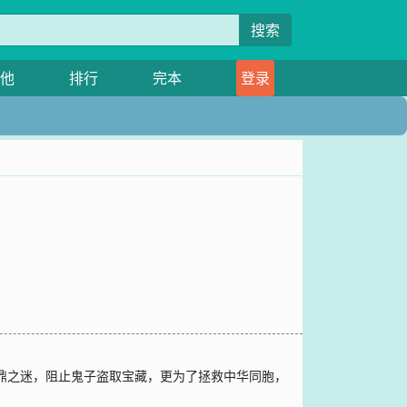
搜索
他
排行
完本
登录
铜鼎之迷，阻止鬼子盗取宝藏，更为了拯救中华同胞，