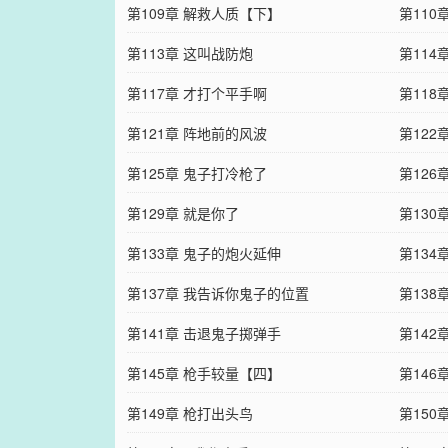
第109章 解救人质【下】
第110
第113章 这叫战防炮
第114
第117章 才打个平手啊
第118
第121章 阵地前的风波
第12
第125章 鬼子打冷枪了
第126
第129章 就是你了
第13
第133章 鬼子的炮火延伸
第134
第137章 我告诉你鬼子的位置
第138
第141章 击退鬼子掷弹手
第142
第145章 枪手较量【四】
第146
第149章 枪打出头鸟
第150