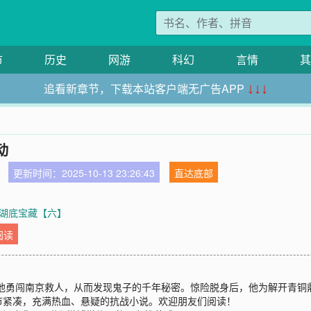
市
历史
网游
科幻
言情
其
追看新章节，下载本站客户端无广告APP
↓↓↓
动
更新时间：2025-10-13 23:26:43
直达底部
章 湖底宝藏【六】
阅读
，他勇闯南京救人，从而发现鬼子的千年秘密。惊险脱身后，他为解开青
节紧凑，充满热血、悬疑的抗战小说。欢迎朋友们阅读！