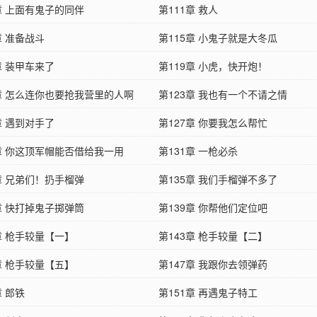
章 上面有鬼子的同伴
第111章 救人
章 准备战斗
第115章 小鬼子就是大冬瓜
章 装甲车来了
第119章 小虎，快开炮！
2章 怎么连你也要抢我营里的人啊
第123章 我也有一个不请之情
章 遇到对手了
第127章 你要我怎么帮忙
0章 你这顶军帽能否借给我一用
第131章 一枪必杀
章 兄弟们！扔手榴弹
第135章 我们手榴弹不多了
章 快打掉鬼子掷弹筒
第139章 你帮他们定位吧
章 枪手较量【一】
第143章 枪手较量【二】
章 枪手较量【五】
第147章 我跟你去领弹药
章 郎铁
第151章 再遇鬼子特工