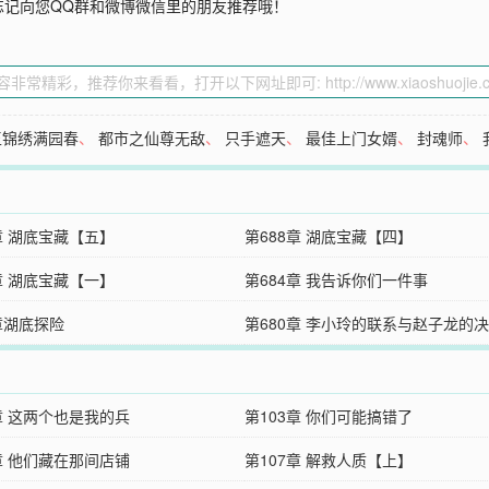
忘记向您QQ群和微博微信里的朋友推荐哦！
玉锦绣满园春
、
都市之仙尊无敌
、
只手遮天
、
最佳上门女婿
、
封魂师
、
章 湖底宝藏【五】
第688章 湖底宝藏【四】
章 湖底宝藏【一】
第684章 我告诉你们一件事
章湖底探险
第680章 李小玲的联系与赵子龙的
章 这两个也是我的兵
第103章 你们可能搞错了
章 他们藏在那间店铺
第107章 解救人质【上】