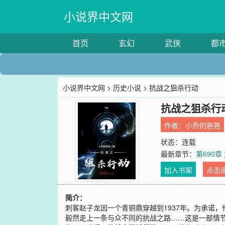
小说界中文网
首页
玄幻
武侠
都
小说界中文网
>
历史小说
> 抗战之狙杀行动
抗战之狙杀行
作者：
小乔的爸爸
状态：连载
最新章节：
第690
加入书架
点击
简介：
刺客赵子龙因一个青铜鼎穿越到1937年。为承诺
毅然走上一条与众不同的抗战之路……这是一部情