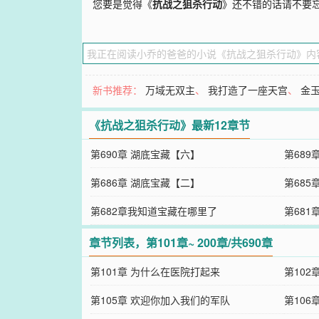
您要是觉得《
抗战之狙杀行动
》还不错的话请不要
新书推荐：
万域无双主
、
我打造了一座天宫
、
金
《抗战之狙杀行动》最新12章节
第690章 湖底宝藏【六】
第689
第686章 湖底宝藏【二】
第685
第682章我知道宝藏在哪里了
第681
章节列表，第101章~ 200章/共690章
第101章 为什么在医院打起来
第102
第105章 欢迎你加入我们的军队
第106