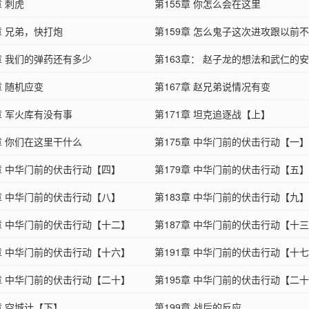
章 刺虎
第155章 你怎么会在这里
章 兄弟，快打炮
第159章 怎么鬼子这次进攻跟以前
章 我们的弹药还有多少
第163章： 赵子龙的想法和武仁的
章 随机应变
第167章 赵兄弟说情况有变
章 军火库有没有事
第171章 坦克追逐战【上】
章 你们在这里干什么
第175章 中华门前的伏击行动【一】
8章 中华门前的伏击行动【四】
第179章 中华门前的伏击行动【五】
2章 中华门前的伏击行动【八】
第183章 中华门前的伏击行动【九】
6章 中华门前的伏击行动【十二】
第187章 中华门前的伏击行动【十
0章 中华门前的伏击行动【十六】
第191章 中华门前的伏击行动【十
4章 中华门前的伏击行动【二十】
第195章 中华门前的伏击行动【二
章 空城计【下】
第199章 战后的反应